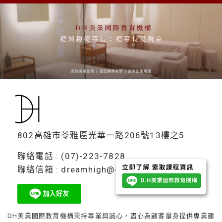
802高雄市苓雅區光華一路206號13樓之5
聯絡電話 : (07)-223-7828
聯絡信箱 : dreamhigh@dh-beautylab.com
DH美業國際教育機構秉持專業與誠心，盡心為顧客量身提供專業建