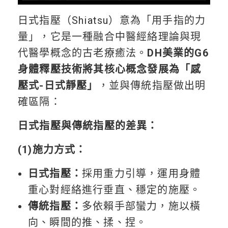
日式指壓（Shiatsu）意為「用手指的力
量」，它是一種融合中醫經絡理論與現
代醫學概念的古老療癒法。
DH美業的G6
身體釋壓技術將其核心概念發展為「感
壓式-日式靜壓」
，並與傳統指壓做出明
確區隔：
日式指壓與傳統指壓的差異：
(1)施力方式：
日式指壓：
採用重力引導，運用身體
重心對經絡進行垂直、穩定的施壓。
傳統指壓：
多依賴手部蠻力，施以橫
向、瞬間的推、揉、捏。