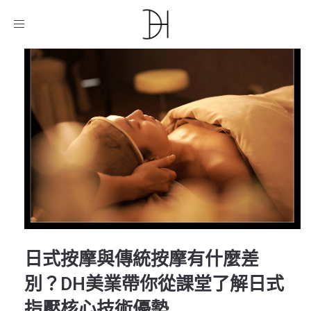
D.H美業教育機構
/
課程介紹
/
G6身體釋壓
/
日式按摩與
傳統按摩有什麼差別？DH美業帶你從課堂了解日式指壓核
Toggle
心技術優勢
navigation
日式按摩與傳統按摩有什麼差
別？DH美業帶你從課堂了解日式
指壓核心技術優勢