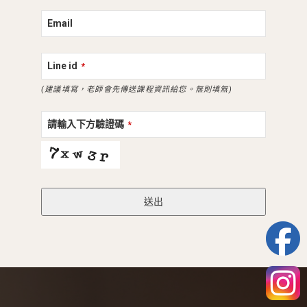
Email
Line id
*
(建議填寫，老師會先傳送課程資訊給您。無則填無)
請輸入下方驗證碼
*
送出
This
field
should
be
left
blank