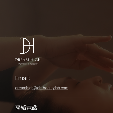
Email:
dreamhigh@dh-beautylab.com
聯絡電話: