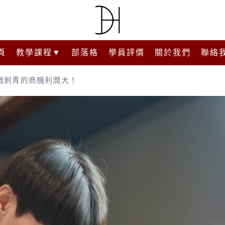
頁
教學課程▼
部落格
學員評價
關於我們
聯絡
微刺青的商機利潤大！