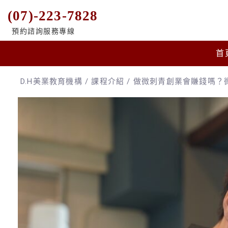
(07)-223-7828
預約諮詢服務專線
首
D.H美業教育機構
/
課程介紹
/
做微刺青創業會賺錢嗎？