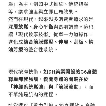
壓」為主，例如中式推拿、傳統指壓
等，講求強度與立即止痛效果。
然而在現代，越來越多消費者追求的是
深層放鬆、身心平衡
與長期調整。這也
讓「現代按摩技術」從單一力道操作，
進化成
結合筋膜釋壓、伸展、刮板、精
油芳療
的整合性系統。
現代按摩技術，
如DH美業開設的G6身體
釋壓課程強調，鬆開身體的關鍵在於
「神經系統鬆弛」與「筋膜流動」
，而
不單純是肌肉的揉捏。
這堂課以「重力引導 × 節奏釋放 × 身體