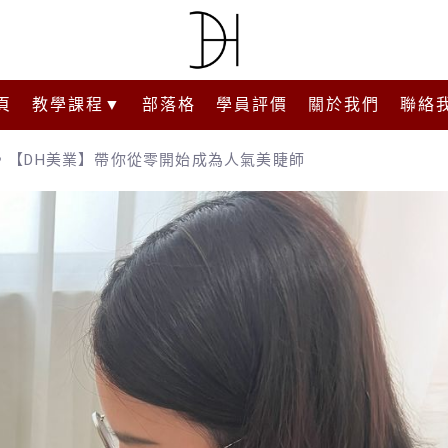
頁
教學課程▼
部落格
學員評價
關於我們
聯絡
，【DH美業】帶你從零開始成為人氣美睫師