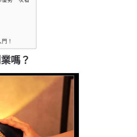
！
入門！
創業嗎？