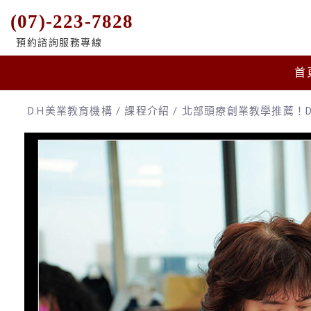
(07)-223-7828
預約諮詢服務專線
首
D.H美業教育機構
/
課程介紹
/
北部頭療創業教學推薦！